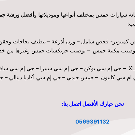
ة سيارات جمس بمختلف أنواعها وموديلاتها و
أفضل ورشة ج
يب:
كمبيوتر- فحص شامل – وزن أذرعة – تنظيف بخاخات وحقن وق
ت- توضيب مكينة جمس – توضيب جربكسات جمس وغيرها من خ
جي إم سي تيرين – جي إم سي أكاديا – جي إم سي يوكن XL – جي إم سي يوكن – جي إم سي سييرا
 سي كانيون – جمس جيمي – جي إم سي أكاديا دينالي – ج
نحن خيارك الأفضل اتصل بنا:
0569391132