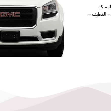
مملكة
 – القطيف –