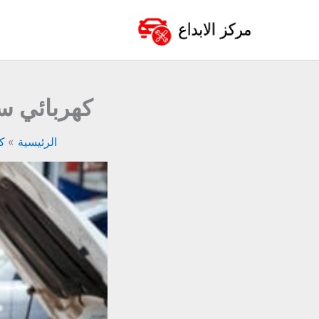
خطي
لى
لمحتوى
كهربائي سي
الرئيسية
ك