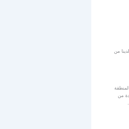
دينا من
لمنطقة
دة من