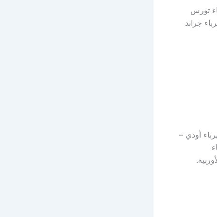
اء تورس
باء جراند
رباء أودي –
ء
وربية.