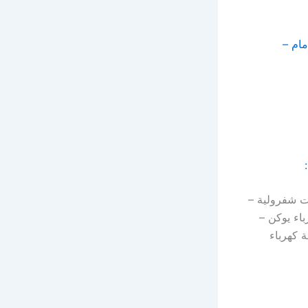
مام –
ت شفرولية –
باء يوكن –
ة كهرباء