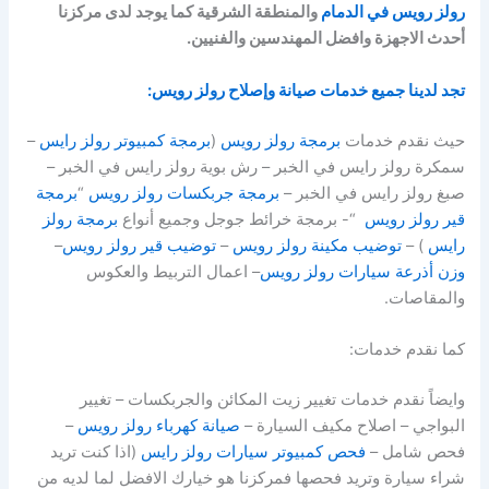
رولز رويس في الدمام
والمنطقة الشرقية كما يوجد لدى مركزنا
أحدث الاجهزة وافضل المهندسين والفنيين.
تجد لدينا جميع خدمات صيانة وإصلاح رولز رويس:
حيث نقدم خدمات
برمجة رولز رويس
(
برمجة كمبيوتر رولز رايس
–
سمكرة رولز رايس في الخبر – رش بوية رولز رايس في الخبر –
صبغ رولز رايس في الخبر –
برمجة جربكسات رولز رويس
“
برمجة
قير رولز رويس
“- برمجة خرائط جوجل وجميع أنواع
برمجة رولز
رايس
) –
توضيب مكينة رولز رويس
–
توضيب قير رولز رويس
–
وزن أذرعة سيارات رولز رويس
– اعمال التربيط والعكوس
والمقاصات.
كما نقدم خدمات:
وايضاً نقدم خدمات تغيير زيت المكائن والجربكسات – تغيير
البواجي – اصلاح مكيف السيارة –
صيانة كهرباء رولز رويس
–
فحص شامل –
فحص كمبيوتر سيارات رولز رايس
(اذا كنت تريد
شراء سيارة وتريد فحصها فمركزنا هو خيارك الافضل لما لديه من