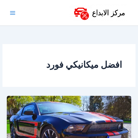
خطي
لى
لمحتوى
افضل ميكانيكي فورد