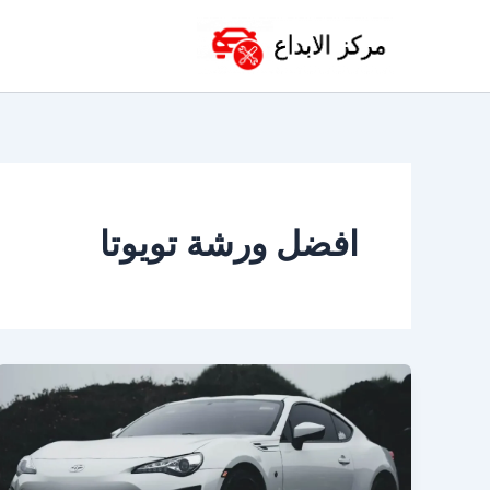
خطي
لى
لمحتوى
افضل ورشة تويوتا