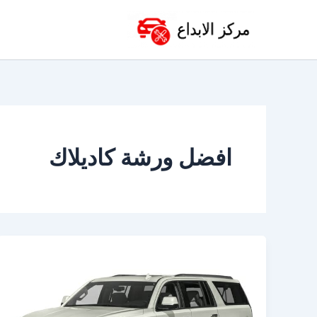
خطي
لى
لمحتوى
افضل ورشة كاديلاك