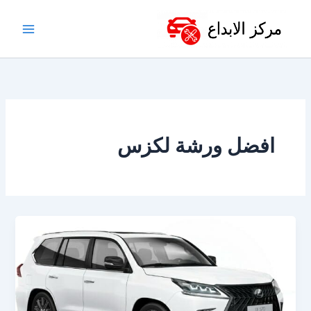
خطي
لى
لمحتوى
افضل ورشة لكزس