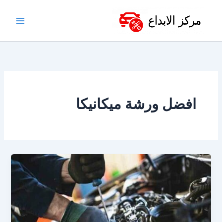
خطي
لى
لمحتوى
افضل ورشة ميكانيكا