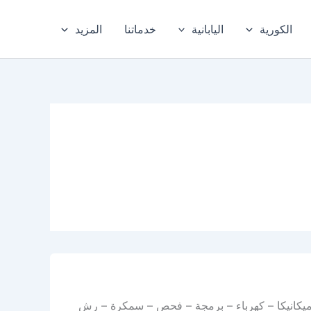
الكورية
اليابانية
خدماتنا
المزيد
 ميكانيكا – كهرباء – برمجة – فحص – سمكرة – رش