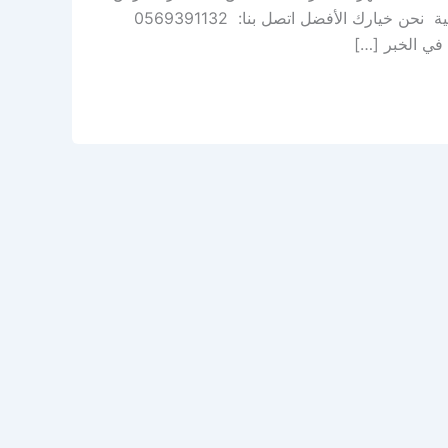
بوية – صيانة دورية أفضل مركز لبرمجة وصيانة السيارات في المنطقة الشرقية نحن خيارك الأفضل اتصل بنا: 0569391132
 في الخبر […]