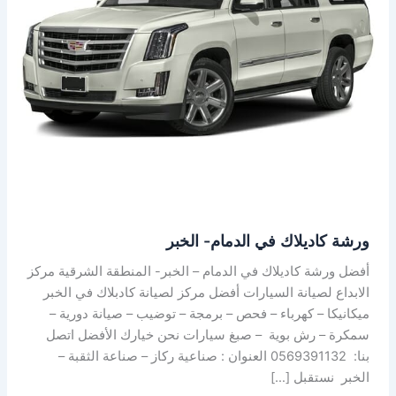
الخبر
ورشة كاديلاك في الدمام- الخبر
أفضل ورشة كاديلاك في الدمام – الخبر- المنطقة الشرقية مركز
الابداع لصيانة السيارات أفضل مركز لصيانة كادبلاك في الخبر
ميكانيكا – كهرباء – فحص – برمجة – توضيب – صيانة دورية –
سمكرة – رش بوية – صبغ سيارات نحن خيارك الأفضل اتصل
بنا: 0569391132 العنوان : صناعية ركاز – صناعة الثقبة –
الخبر نستقبل […]