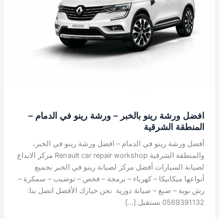
–
ورشة
رينو
في
الدمام
–
المنطقة
الشرقية
افضل ورشة رينو بالخبر – ورشة رينو في الدمام –
المنطقة الشرقية
أفضل ورشة رينو في الدمام – افضل ورشة رينو في الخبر،
والمنطقة الشرقية Renault car repair workshop مركز الابداع
لصيانة السيارات أفضل مركز لصيانة رينو في الخبر بجميع
أنواعها ميكانيكا – كهرباء – برمجة – فحص – توضيب – سمكرة –
رش بوية – صبغ – صيانة دورية نحن خيارك الأفضل اتصل بنا:
0569391132 نستقبل […]