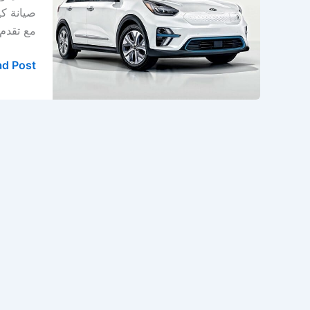
–
صيانة كي
ورشة
مع تقدم
كيا
في
d Post »
الدمام