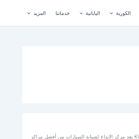
الكورية
اليابانية
خدماتنا
المزيد
أفضل ورشة كيا في الدمام – الخبر، والمنطقة الشرقية Kia repair workshop يعد مركز الابداع لصيانة السيارات من أفضل مراكز