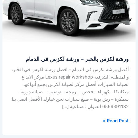
ورشة
لكزس
في
الدمام
ورشة لكزس بالخبر – ورشة لكزس في الدمام
أفضل ورشة لكزس في الدمام – افضل ورشة لكزس في الخبر،
والمنطقة الشرقية Lexus repair workshop مركز الابداع
لصيانة السيارات أفضل مركز لصيانة لكزس بجمع أنواعها
ميكانيكا – كهرباء – فحص – برمجة – توضيب – صيانة دورية –
سمكرة – رش بوية – صبغ سيارات نحن خيارك الأفضل اتصل بنا:
0569391132 العنوان : صناعية […]
Read Post »