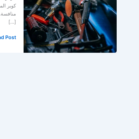
كوبر
كوبر الم
في
منافسة. 
الخبر
[…]
d Post »