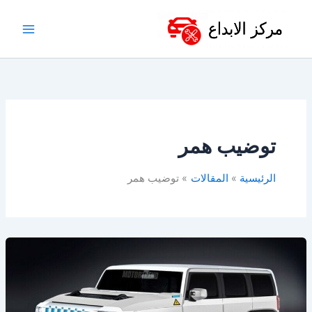
خطي
لى
لمحتوى
توضيب همر
الرئيسية
المقالات
توضيب همر
ورشة
همر
في
الدمام