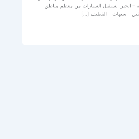
ية ركاز – صناعة الثقبة – الخبر نستقبل السيارات من معظم مناطق
 بقيق – سيهات – القطيف […]