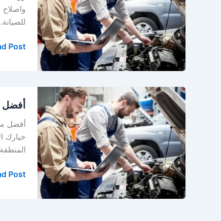
في
واصلاح 
الدمام
للصيانة.
–
الخبر
d Post »
أفضل
أفضل م
مركز
صيانة
أفضل مرا
سيارات
في
المنطقة 
الدمام
–
d Post »
الخبر