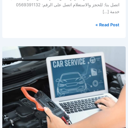
اتصل بنا: للحجز والاستعلام اتصل على الرقم: 0569391132
خدمة […]
Read Post »
فحص
سيارات
في
الخبر
–
الدمام
–
المنطقة
الشرقية