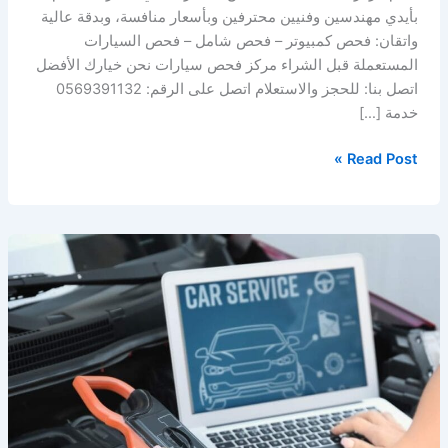
بأيدي مهندسين وفنيين محترفين وبأسعار منافسة، وبدقة عالية
واتقان: فحص كمبيوتر – فحص شامل – فحص السيارات
المستعملة قبل الشراء مركز فحص سيارات نحن خيارك الأفضل
اتصل بنا: للحجز والاستعلام اتصل على الرقم: 0569391132
خدمة […]
Read Post »
فحص
سيارات
في
الخبر
–
الدمام
–
المنطقة
الشرقية