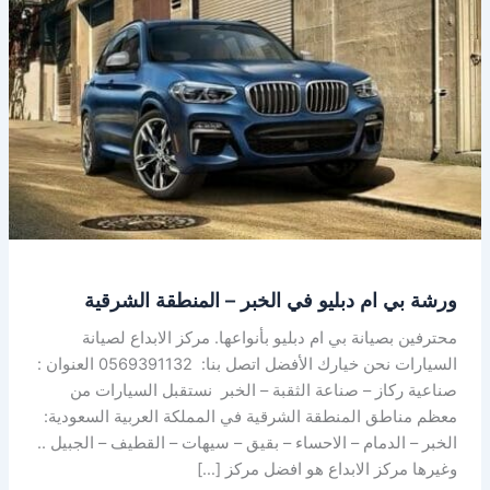
بي
ام
دبليو
في
الخبر
–
المنطقة
الشرقية
ورشة بي ام دبليو في الخبر – المنطقة الشرقية
محترفين بصيانة بي ام دبليو بأنواعها. مركز الابداع لصيانة
السيارات نحن خيارك الأفضل اتصل بنا: 0569391132 العنوان :
صناعية ركاز – صناعة الثقبة – الخبر نستقبل السيارات من
معظم مناطق المنطقة الشرقية في المملكة العربية السعودية:
الخبر – الدمام – الاحساء – بقيق – سيهات – القطيف – الجبيل ..
وغيرها مركز الابداع هو افضل مركز […]