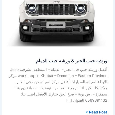
ورشة
جيب
الدمام
ورشة جيب الخبر & ورشة جيب الدمام
أفضل ورشة جيب في الخبر – الدمام – المنطقة الشرقية Jeep
workshop in Khobar – Dammam – Eastern Province مركز
الابداع لصيانة السيارات أفضل مركز لصيانة جيب في الخبر
ميكانيكا – كهرباء – برمجة – فحص – توضيب – صيانة دورية –
سمكرة – رش بوية – صبغ نحن خيارك الأفضل اتصل بنا:
0569391132 العنوان […]
Read Post »