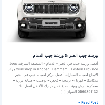
ورشة
جيب
الدمام
ورشة جيب الخبر & ورشة جيب الدمام
أفضل ورشة جيب في الخبر – الدمام – المنطقة الشرقية Jeep
workshop in Khobar – Dammam – Eastern Province مركز
الابداع لصيانة السيارات أفضل مركز لصيانة جيب في الخبر
ميكانيكا – كهرباء – برمجة – فحص – توضيب – صيانة دورية –
سمكرة – رش بوية – صبغ نحن خيارك الأفضل اتصل بنا:
0569391132 العنوان […]
Read Post »