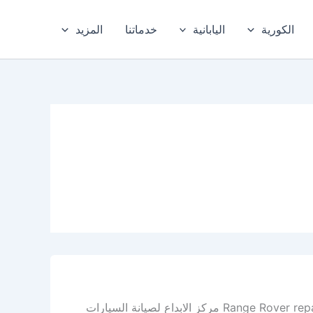
الكورية
اليابانية
خدماتنا
المزيد
أفضل ورشة رنج روفر في الدمام – الخبر – المنطقة الشرقية Range Rover repair workshop مركز الابداع لصيانة السيارات