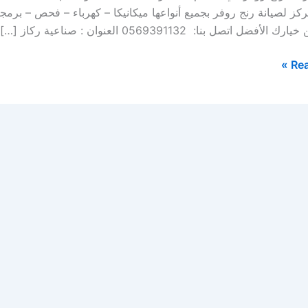
ز لصيانة رنج روفر بجميع أنواعها ميكانيكا – كهرباء – فحص – برم
أفضل اتصل بنا: 0569391132 العنوان : صناعية ركاز […]
Rea