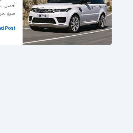
في
أفضل مرك
الدمام
صبغ نحن خيارك ال
–
الخبر
d Post »
–
المنطقة
الشرقية