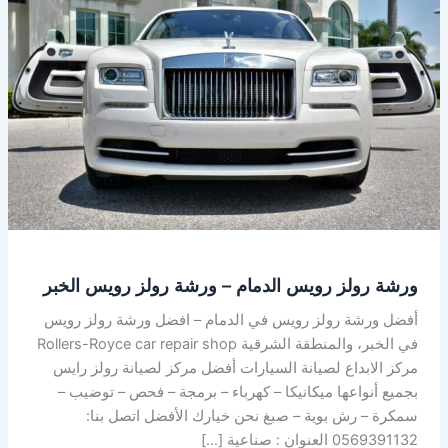
رويس
الدمام
–
ورشة
رولز
رويس
الخبر
ورشة رولز رويس الدمام – ورشة رولز رويس الخبر
أفضل ورشة رولز رويس في الدمام – افضل ورشة رولز رويس
في الخبر، والمنطقة الشرقية Rollers-Royce car repair shop
مركز الابداع لصيانة السيارات أفضل مركز لصيانة رولز رايس
بجميع أنواعها ميكانيكا – كهرباء – برمجة – فحص – توضيب –
سمكرة – رش بوية – صبغ نحن خيارك الأفضل اتصل بنا:
0569391132 العنوان : صناعية […]