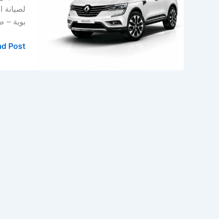
بالخبر
لصيانة ا
–
بوية – صبغ 
ورشة
رينو
d Post »
في
الدمام
–
المنطقة
الشرقية