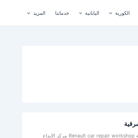
الكورية
اليابانية
خدماتنا
المزيد
شرقية
أفضل ورشة رينو في الدمام – افضل ورشة رينو في الخبر، والمنطقة الشرقية Renault car repair workshop مركز الابداع