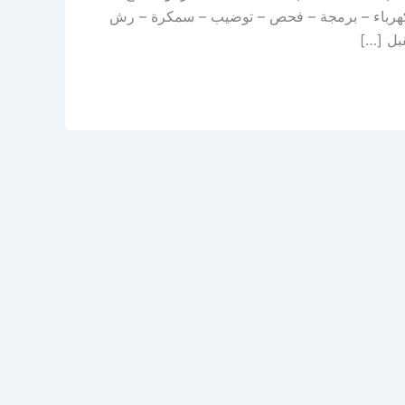
 – كهرباء – برمجة – فحص – توضيب – سمكرة – رش