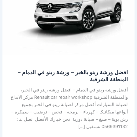
–
ورشة
رينو
في
الدمام
–
المنطقة
الشرقية
افضل ورشة رينو بالخبر – ورشة رينو في الدمام –
المنطقة الشرقية
أفضل ورشة رينو في الدمام – افضل ورشة رينو في الخبر،
والمنطقة الشرقية Renault car repair workshop مركز الابداع
لصيانة السيارات أفضل مركز لصيانة رينو في الخبر بجميع
أنواعها ميكانيكا – كهرباء – برمجة – فحص – توضيب – سمكرة –
رش بوية – صبغ – صيانة دورية نحن خيارك الأفضل اتصل بنا:
0569391132 نستقبل […]