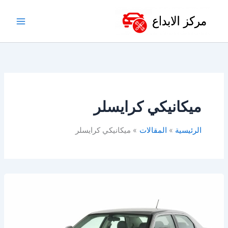
خطي
لى
لمحتوى
ميكانيكي كرايسلر
الرئيسية
المقالات
ميكانيكي كرايسلر
ورشة
كرايسلر
في
الدمام