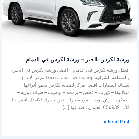
ورشة
لكزس
في
الدمام
ورشة لكزس بالخبر – ورشة لكزس في الدمام
أفضل ورشة لكزس في الدمام – افضل ورشة لكزس في الخبر،
والمنطقة الشرقية Lexus repair workshop مركز الابداع
لصيانة السيارات أفضل مركز لصيانة لكزس بجمع أنواعها
ميكانيكا – كهرباء – فحص – برمجة – توضيب – صيانة دورية –
سمكرة – رش بوية – صبغ سيارات نحن خيارك الأفضل اتصل بنا:
0569391132 العنوان : صناعية […]
Read Post »