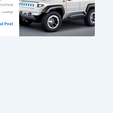
الدمام
–
توضيب –
الخبر
–
d Post »
المنطقة
الشرقية