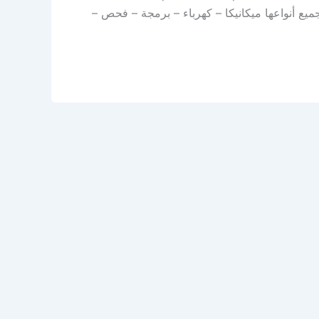
 بجميع أنواعها ميكانيكا – كهرباء – برمجة – فحص –