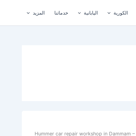
الكورية
اليابانية
خدماتنا
المزيد
م – المنطقة الشرقية Hummer car repair workshop in Dammam – Khobar – Eastern