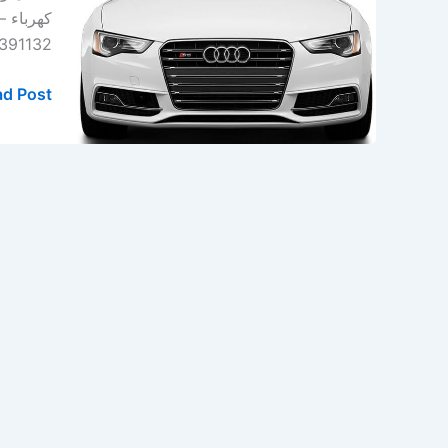
في
كهرباء 
الخبر
0569391132 العنوان : صناعية ركاز – صن
–
الدمام
d Post »