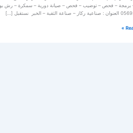
– برمجة – فحص – توضيب – فحص – صيانة دورية – سمكرة – رش بوي
اعة الثقبة – الخبر نستقبل […]
Rea