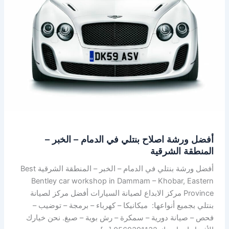
في
الدمام
–
الخبر
–
المنطقة
الشرقية
أفضل ورشة اصلاح بنتلي في الدمام – الخبر –
المنطقة الشرقية
أفضل ورشة بنتلي في الدمام – الخبر – المنطقة الشرقية Best
Bentley car workshop in Dammam – Khobar, Eastern
Province مركز الابداع لصيانة السيارات أفضل مركز لصيانة
بنتلي بجميع أنواعها: ميكانيكا – كهرباء – برمجة – توضيب –
فحص – صيانة دورية – سمكرة – رش بوية – صبغ. نحن خيارك