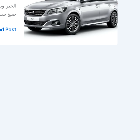
في
الخبر وي
الخبر
صبغ سيار
–
الدمام
d Post »