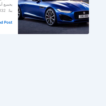
الدمام
يجمبع أن
–
بنا: 0569391132 العنوان : صناعية ركاز – صناعة الثقبة – […]
الخبر
–
d Post »
المنطقة
الشرقية