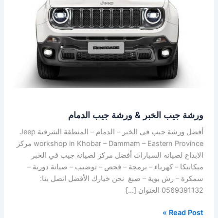
ورشة
جيب
الدمام
ورشة جيب الخبر & ورشة جيب الدمام
أفضل ورشة جيب في الخبر – الدمام – المنطقة الشرقية Jeep
workshop in Khobar – Dammam – Eastern Province مركز
الابداع لصيانة السيارات أفضل مركز لصيانة جيب في الخبر
ميكانيكا – كهرباء – برمجة – فحص – توضيب – صيانة دورية –
سمكرة – رش بوية – صبغ نحن خيارك الأفضل اتصل بنا:
0569391132 العنوان […]
Read Post »