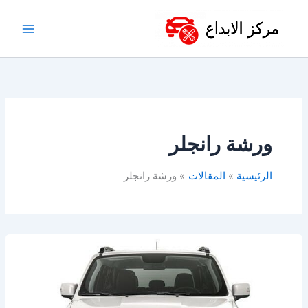
خطي
لى
لمحتوى
ورشة رانجلر
الرئيسية
المقالات
ورشة رانجلر
ورشة
جيب
الخبر
&