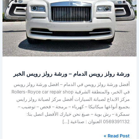
–
ورشة
رولز
رويس
الخبر
ورشة رولز رويس الدمام – ورشة رولز رويس الخبر
أفضل ورشة رولز رويس في الدمام – افضل ورشة رولز رويس
في الخبر، والمنطقة الشرقية Rollers-Royce car repair shop
مركز الابداع لصيانة السيارات أفضل مركز لصيانة رولز رايس
بجميع أنواعها ميكانيكا – كهرباء – برمجة – فحص – توضيب –
سمكرة – رش بوية – صبغ نحن خيارك الأفضل اتصل بنا:
0569391132 العنوان : صناعية […]
Read Post »