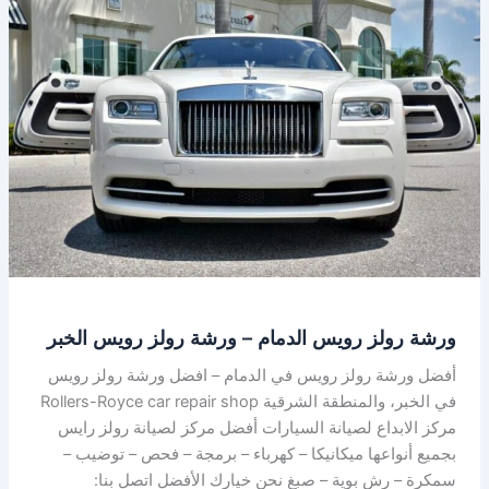
رولز
رويس
الدمام
–
ورشة
رولز
رويس
الخبر
ورشة رولز رويس الدمام – ورشة رولز رويس الخبر
أفضل ورشة رولز رويس في الدمام – افضل ورشة رولز رويس
في الخبر، والمنطقة الشرقية Rollers-Royce car repair shop
مركز الابداع لصيانة السيارات أفضل مركز لصيانة رولز رايس
بجميع أنواعها ميكانيكا – كهرباء – برمجة – فحص – توضيب –
سمكرة – رش بوية – صبغ نحن خيارك الأفضل اتصل بنا: