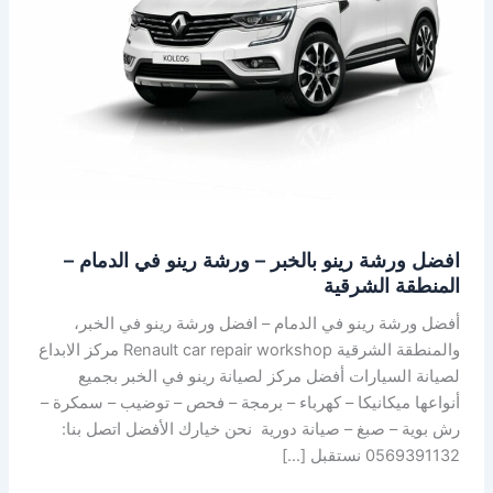
–
ورشة
رينو
في
الدمام
–
المنطقة
الشرقية
افضل ورشة رينو بالخبر – ورشة رينو في الدمام –
المنطقة الشرقية
أفضل ورشة رينو في الدمام – افضل ورشة رينو في الخبر،
والمنطقة الشرقية Renault car repair workshop مركز الابداع
لصيانة السيارات أفضل مركز لصيانة رينو في الخبر بجميع
أنواعها ميكانيكا – كهرباء – برمجة – فحص – توضيب – سمكرة –
رش بوية – صبغ – صيانة دورية نحن خيارك الأفضل اتصل بنا:
0569391132 نستقبل […]