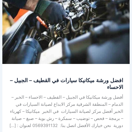
في
القطيف
–
الجبيل
–
الاحساء
افضل ورشة ميكانيكا سيارات في القطيف – الجبيل –
الاحساء
أفضل ورشة ميكانيكا في الجبيل – القطيف – الاحساء – الخبر –
الدمام – المنطقة الشرقية مركز الابداع لصيانة السيارات في
الخبر أفضل مركز لصيانة السيارات في الخبر ميكانيكا – كهرباء
– برمجة – فحص – توضيب – سمكرة – رش بوية – صبغ – صيانة
دورية نحن خيارك الأفضل اتصل بنا: 0569391132 لعنوان : […]