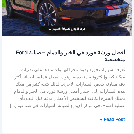
الخبر
والدمام
–
صيانة
Ford
متخصصة
أفضل ورشة فورد في الخبر والدمام – صيانة Ford
متخصصة
تُعرف سيارات فورد بقوة محركاتها واعتمادها على تقنيات
ميكانيكية وإلكترونية متقدمة، وهو ما يجعل عملية الصيانة أكثر
دقة مقارنة ببعض السيارات الأخرى. لذلك يتجه كثير من ملاك
هذه السيارات إلى اختيار أفضل ورشة فورد في الخبر والدمام
تمتلك الخبرة الكافية لتشخيص الأعطال بدقة قبل البدء بأي
عملية إصلاح. في مركز الإبداع لصيانة السيارات في صناعية […]
Read Post »