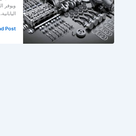
قير
ويوفر ال
في
الياباني
الخبر
–
d Post »
الدمام
–
المنطقة
الشرقية