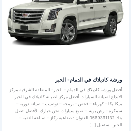
الخبر
ورشة كاديلاك في الدمام- الخبر
أفضل ورشة كاديلاك في الدمام – الخبر- المنطقة الشرقية مركز
الابداع لصيانة السيارات أفضل مركز لصيانة كادبلاك في الخبر
ميكانيكا – كهرباء – فحص – برمجة – توضيب – صيانة دورية –
سمكرة – رش بوية – صبغ سيارات نحن خيارك الأفضل اتصل
بنا: 0569391132 العنوان : صناعية ركاز – صناعة الثقبة –
الخبر نستقبل […]