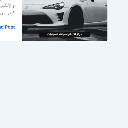
في
والإلكتر
الخبر
كثير من 
والدمام
d Post »