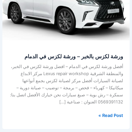
ورشة
لكزس
في
الدمام
ورشة لكزس بالخبر – ورشة لكزس في الدمام
أفضل ورشة لكزس في الدمام – افضل ورشة لكزس في الخبر،
والمنطقة الشرقية Lexus repair workshop مركز الابداع
لصيانة السيارات أفضل مركز لصيانة لكزس بجمع أنواعها
ميكانيكا – كهرباء – فحص – برمجة – توضيب – صيانة دورية –
سمكرة – رش بوية – صبغ سيارات نحن خيارك الأفضل اتصل بنا:
0569391132 العنوان : صناعية […]
Read Post »