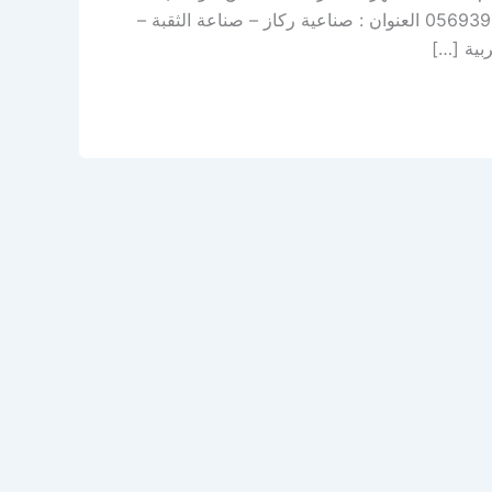
صيانة دورية – سمكرة – رش بوية – صبغ نحن خيارك الأفضل اتصل بنا: 0569391132 العنوان : صناعية ركاز – صناعة الثقبة –
بية […]