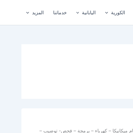
الكورية
اليابانية
خدماتنا
المزيد
م ميكانيكا – كهرباء – برمجة – فحص- توضيب –