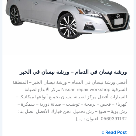
–
ورشة
نيسان
في
الخبر
ورشة نيسان في الدمام – ورشة نيسان في الخبر
أفضل ورشة نيسان في الدمام – ورشة نيسان الخبر – المنطقة
الشرقية Nissan repair workshop مركز الابداع لصيانة
السيارات أفضل مركز لصيانة نيسان بجمبع أنواعها ميكانيكا –
كهرباء – فحص – برمجة – توضيب – صيانة دورية – سمكرة –
رش بوية – صبغ – رش تجميل نحن خيارك الأفضل اتصل بنا:
0569391132 العنوان : […]
Read Post »