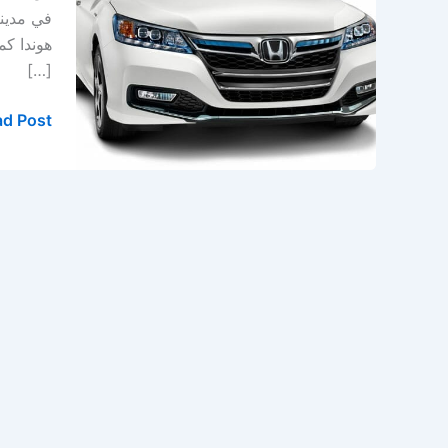
في
في مدينة
الخبر
هوندا كم
–
[…]
الدمام
d Post »