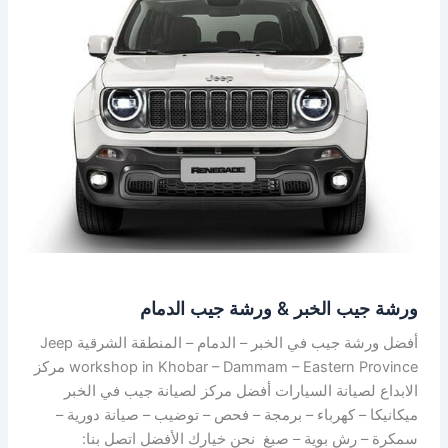
جيب
الخبر
&
ورشة
جيب
الدمام
ورشة جيب الخبر & ورشة جيب الدمام
أفضل ورشة جيب في الخبر – الدمام – المنطقة الشرقية Jeep
workshop in Khobar – Dammam – Eastern Province مركز
الابداع لصيانة السيارات أفضل مركز لصيانة جيب في الخبر
ميكانيكا – كهرباء – برمجة – فحص – توضيب – صيانة دورية –
سمكرة – رش بوية – صبغ نحن خيارك الأفضل اتصل بنا: