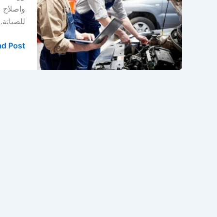
في
واصلاح 
الدمام
للصيانة.
–
الخبر
d Post »