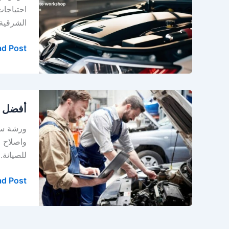
في
احتياجات
الدمام،
الشرقية،
مركز
الابداع
d Post »
أفضل
أفضل و
ورشة
سيارات
ورشة سيا
في
واصلاح 
الدمام
للصيانة.
–
الخبر
d Post »