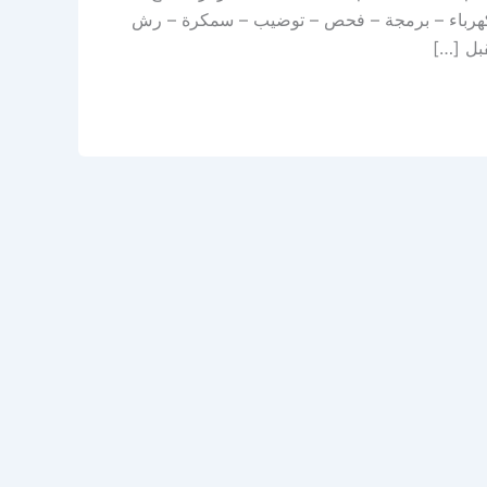
 – كهرباء – برمجة – فحص – توضيب – سمكرة – رش