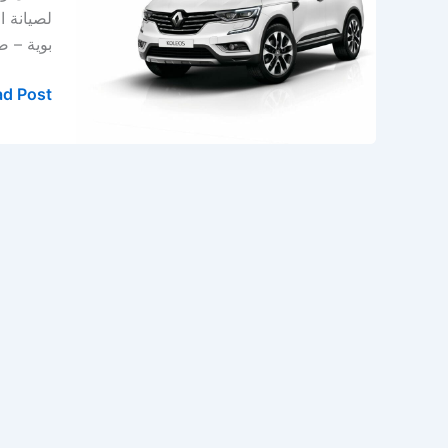
بالخبر
لصيانة ا
–
بوية – صبغ 
ورشة
رينو
d Post »
في
الدمام
–
المنطقة
الشرقية