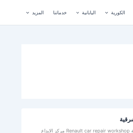
الكورية
اليابانية
خدماتنا
المزيد
شرقية
أفضل ورشة رينو في الدمام – افضل ورشة رينو في الخبر، والمنطقة الشرقية Renault car repair workshop مركز الابداع